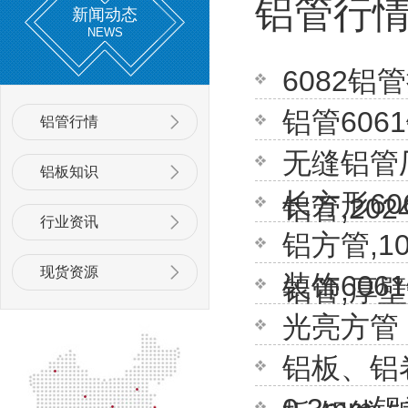
铝管行
新闻动态
NEWS
6082铝
铝管606
铝管行情
无缝铝管厂
铝板知识
长方形606
铝管,202
行业资讯
铝方管,10
现货资源
装饰606
铝管,厚
光亮方管
铝板、铝卷