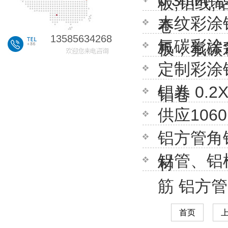
0.3mm
板,铝线,
木纹彩涂
卷
13585634268
氟碳彩涂
板，氟碳
定制彩涂铝
铝卷 0.2
铝卷
供应1060
铝方管角
铝管、铝
材
筋 铝方管
首页