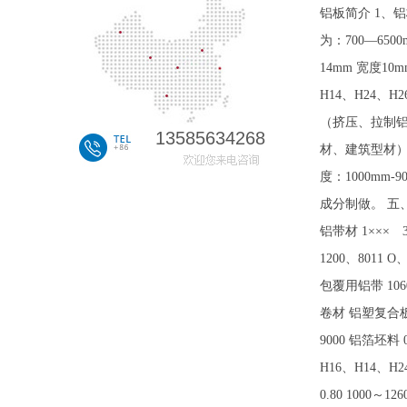
铝板简介 1、铝板/
为：700—6500
14mm 宽度10
H14、H24、
（挤压、拉制铝
13585634268
材、建筑型材）。
度：1000mm-
成分制做。 五、其它
铝带材 1××× 3
1200、8011 O
包覆用铝带 1060 
卷材 铝塑复合板用带
9000 铝箔坯料 
H16、H14、H24
0.80 1000～