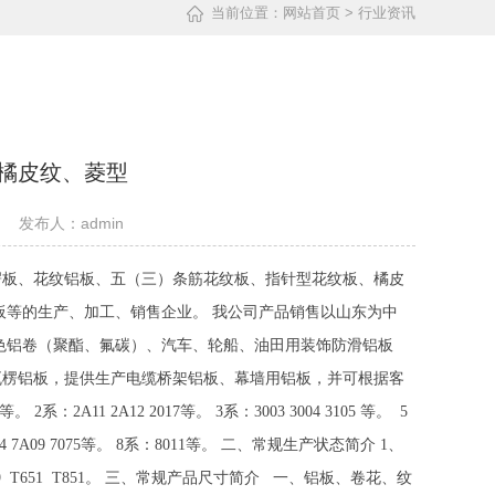
当前位置：
网站首页
> 行业资讯
橘皮纹、菱型
 发布人：admin
楞板、花纹铝板、五（三）条筋花纹板、指针型花纹板、橘皮
板等的生产、加工、销售企业。 我公司产品销售以山东为中
色铝卷（聚酯、氟碳）、汽车、轮船、油田用装饰防滑铝板
瓦楞铝板，提供生产电缆桥架铝板、幕墙用铝板，并可根据客
系：2A11 2A12 2017等。 3系：3003 3004 3105 等。 5
 7系：7A04 7A09 7075等。 8系：8011等。 二、常规生产状态简介 1、
T5 T6 T9 T651 T851。 三、常规产品尺寸简介 一、铝板、卷花、纹