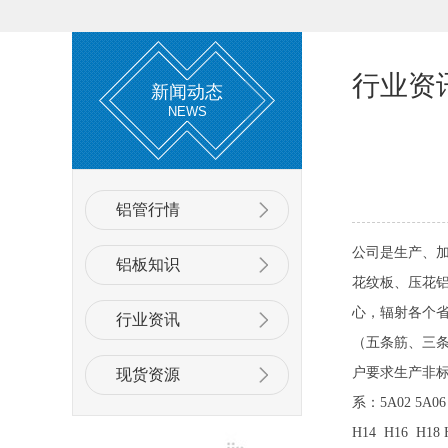
行业资
新闻动态
NEWS
铝管行情
公司是生产、
铝板知识
花纹板、压花铝
心，辐射各个
行业资讯
（五条筋、三
户要求生产非标定尺铝
现货资源
系：5A02 5A06
H14 H16 H1