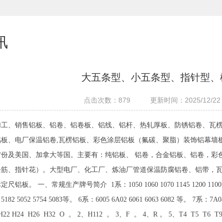
讯
大五条型、小五条型、指针型、
点击次数：
879
更新时间：2025/12/22
加工、销售铝板、铝卷、铝卷板、铝线、铝杆、热轧厚板、防锈铝卷、瓦
板、电厂保温铝卷,瓦楞铝板、彩色涂层铝板（氟碳、聚脂）装饰铝幕墙
省份及美国、加拿大等国。主要有：纯铝板、 铝卷，合金铝板、铝卷，彩
条筋、指针花）。大型电厂、化工厂、炼油厂管道保温防腐铝卷、铝带，
板。 一、常规生产牌号简介 1系：1050 1060 1070 1145 1200 1100等。 2
 5182 5052 5754 5083等。 6系：6005 6A02 6061 6063 6082 等。
8 H22 H24 H26 H32 O 。 2、H112 。 3、F 。 4、R 。 5、T4 